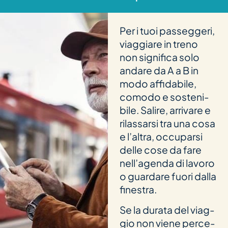
Per i tuoi pas­seg­geri,
viag­giare in treno
non signi­fica solo
andare da A a B in
modo affi­da­bile,
comodo e sos­teni­
bile. Salire, arri­vare e
rilas­sarsi tra una cosa
e l’al­tra, occu­p­arsi
delle cose da fare
nel­l’agenda di lavoro
o guar­dare fuori dalla
finestra.
Se la durata del viag­
gio non viene per­c­e­