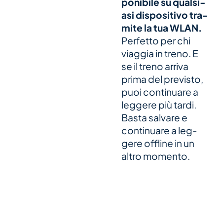
po­ni­bile su qual­si­
asi dis­po­si­tivo tra­
mite la tua WLAN.
Per­fetto per chi
viag­gia in treno. E
se il treno arriva
prima del pre­visto,
puoi con­ti­nu­are a
leg­gere più tardi.
Basta sal­vare e
con­ti­nu­are a leg­
gere off­line in un
altro momento.