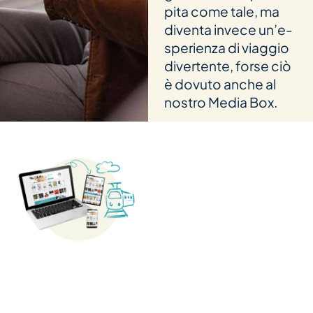
pita come tale, ma
diventa invece un’e­
s­pe­ri­enza di viag­gio
diver­tente, forse ciò
è dovuto anche al
nos­tro Media Box.