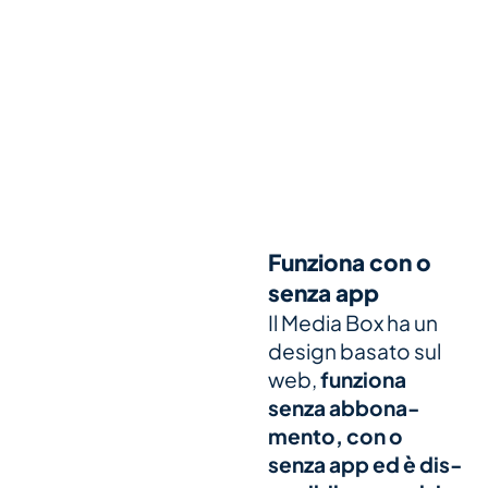
Funziona con o
senza app
Il Media Box ha un
design basato sul
web,
fun­ziona
senza abbo­na­
mento, con o
senza app ed è dis­