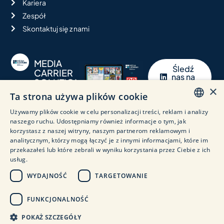
Kariera
Zespół
Skontaktuj się z nami
MEDIA
Śledź
CARRIER
nas na
SOLUTIONS
LinkedIn
×
GMBH
Ta strona używa plików cookie
Twój
partner w
Używamy plików cookie w celu personalizacji treści, reklam i analizy
zakresie
GERMAN
naszego ruchu. Udostępniamy również informacje o tym, jak
niestandardowych
korzystasz z naszej witryny, naszym partnerom reklamowym i
ENGLISH
rozwiązań
analitycznym, którzy mogą łączyć je z innymi informacjami, które im
e-
przekazałeś lub które zebrali w wyniku korzystania przez Ciebie z ich
ITALIAN
papierowych.
usług.
SPANISH
WYDAJNOŚĆ
TARGETOWANIE
POLISH
Polityka prywatności
Nadruk
GTC
FUNKCJONALNOŚĆ
Deklaracja w sprawie dostępności
CHINESE (SIMPLIFIED)
POKAŻ SZCZEGÓŁY