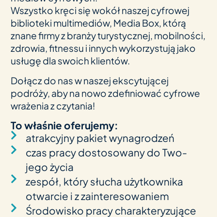
Wszystko kręci się wokół nas­zej cyfro­wej
biblio­teki mul­ti­me­diów, Media Box, którą
znane firmy z branży tury­sty­cz­nej, mobil­ności,
zdro­wia, fit­nessu i innych wykor­zys­tują jako
usługę dla swoich klientów.
Dołącz do nas w nas­zej eks­cy­tu­jącej
podróży, aby na nowo zde­fi­ni­ować cyfrowe
wraże­nia z czytania!
To właś­nie oferujemy:
atrak­cy­jny pakiet wynagrodzeń
czas pracy dosto­so­wany do Two­
jego życia
zespół, który słu­cha użyt­kow­nika
otwar­cie i z zainteresowaniem
Śro­do­wisko pracy cha­rak­tery­zu­jące