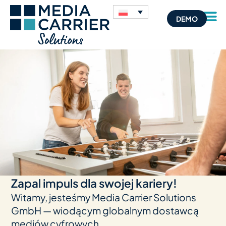
DEMO
Zapal impuls dla swojej kariery!
Witamy, jes­teśmy Media Car­rier Solu­ti­ons
GmbH — wio­dą­cym glo­bal­nym dostawcą
mediów cyfrowych.