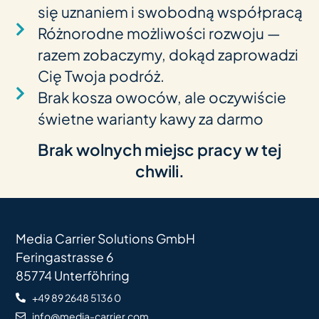
się uzna­niem i swo­bodną współpracą
Róż­no­rodne moż­li­wości roz­woju —
razem zobac­zymy, dokąd zapro­wadzi
Cię Twoja podróż.
Brak kosza owo­ców, ale oczy­wiście
świetne wari­anty kawy za darmo
Brak wol­nych mie­jsc pracy w tej
chwili.
Media Carrier Solutions GmbH
Feringastrasse 6
85774 Unterföhring
+49 89 2648 5136 0
info@media-carrier.com