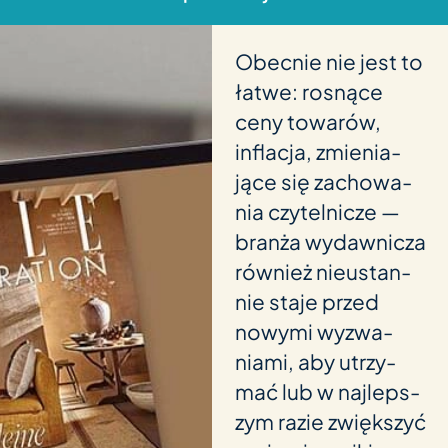
Obe­c­nie nie jest to
łatwe: ros­nące
ceny towarów,
inflacja, zmi­e­nia­
jące się zacho­wa­
nia czy­tel­nicze —
branża wydaw­nicza
rów­nież nieustan­
nie staje przed
nowymi wyz­wa­
niami, aby utrzy­
mać lub w naj­leps­
zym razie zwięks­zyć