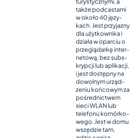
tury­sty­cz­nymi, a
także pod­cast­ami
w około 40 języ­
kach. Jest przy­jazny
dla użyt­kow­nika i
działa w opar­ciu o
prze­glą­darkę inter­
netową, bez sub­s­
kryp­cji lub apli­ka­cji,
i jest dostępny na
dowol­nym urząd­
ze­niu koń­co­wym za
poś­red­nict­wem
sieci WLAN lub
tele­fonu komór­ko­
wego. Jest w domu
wszęd­zie tam,
gdzie cenisz