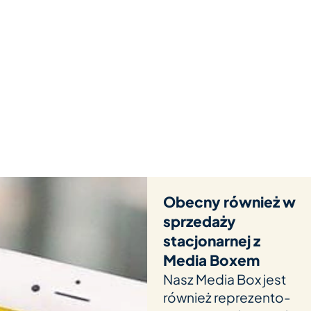
Obecny również w
sprzedaży
stacjonarnej z
Media Boxem
Nasz Media Box jest
rów­nież repre­zen­to­