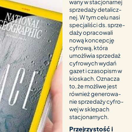
wany w stac­jo­nar­nej
sprze­daży deta­licz­
nej. W tym celu nasi
spec­ja­liści ds. sprze­
daży opra­co­wali
nową kon­cep­cję
cyfrową, która
umoż­li­wia sprze­daż
cyfro­wych wydań
gazet i czas­opism w
kios­kach. Oznacza
to, że moż­liwe jest
rów­nież gene­ro­wa­
nie sprze­daży cyfro­
wej w skle­pach
stacjonarnych.
Przejrzystość i