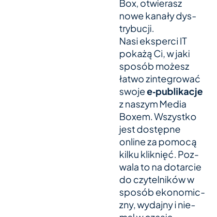
Box, otwier­asz
nowe kanały dys­
try­bucji.
Nasi eks­perci IT
pokażą Ci, w jaki
sposób możesz
łatwo zin­te­gro­wać
swoje
e‑publikacje
z nas­zym Media
Boxem. Wszystko
jest dostępne
online za pomocą
kilku kli­knięć. Poz­
wala to na dot­ar­cie
do czy­tel­ni­ków w
sposób eko­no­mic­
zny, wyda­jny i nie­
mal w cza­sie