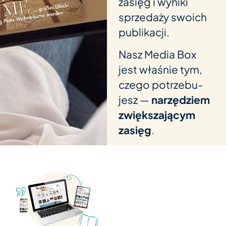
zasięg i wyniki
sprze­daży swoich
publikacji.
Nasz Media Box
jest właś­nie tym,
czego potrze­bu­
jesz —
nar­zęd­ziem
zwięks­za­ją­cym
zasięg
.