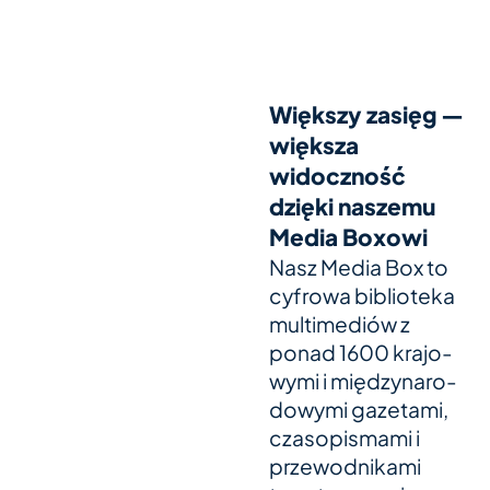
Większy zasięg —
większa
widoczność
dzięki naszemu
Media Boxowi
Nasz Media Box to
cyfrowa biblio­teka
mul­ti­me­diów z
ponad 1600 kra­jo­
wymi i międ­zy­n­a­ro­
do­wymi gaze­t­ami,
czas­opis­mami i
prze­wod­ni­kami