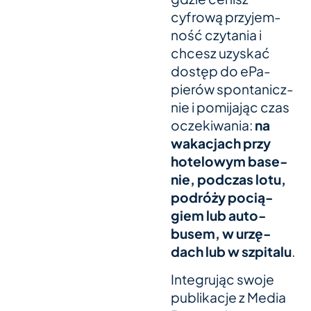
cyfrową przy­jem­
ność czy­ta­nia i
chcesz uzys­kać
dostęp do ePa­
pierów spon­ta­nicz­
nie i pomi­ja­jąc czas
ocze­ki­wa­nia:
na
waka­c­jach przy
hote­lo­wym base­
nie, podc­zas lotu,
podróży pocią­
giem lub auto­
busem, w urzę­
dach lub w szpi­talu
.
Inte­gru­jąc swoje
publi­ka­cje z Media