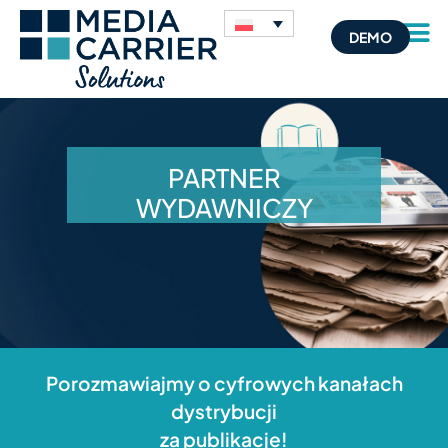
DEMO
PART­NER
WYDAWNICZY
Porozmawiajmy o cyfrowych kanałach
dystrybucji
za publikacje!