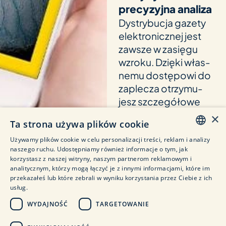
precyzyjna analiza
Dys­try­bucja gazety
elek­tro­nicz­nej jest
zaw­sze w zasięgu
wzroku. Dzięki włas­
nemu dostę­powi do
zaple­cza otrzy­mu­
jesz szc­ze­gółowe
sta­ty­styki pobier­ania
×
Ta strona używa plików cookie
i dokładną ana­lizę
danych doty­c­zą­cych
Używamy plików cookie w celu personalizacji treści, reklam i analizy
GERMAN
naszego ruchu. Udostępniamy również informacje o tym, jak
dostępu. Bada­nie
korzystasz z naszej witryny, naszym partnerom reklamowym i
ENGLISH
rynku nigdy nie było
analitycznym, którzy mogą łączyć je z innymi informacjami, które im
przekazałeś lub które zebrali w wyniku korzystania przez Ciebie z ich
tak łatwe i przys­
ITALIAN
usług.
tępne cenowo.
SPANISH
WYDAJNOŚĆ
TARGETOWANIE
POLISH